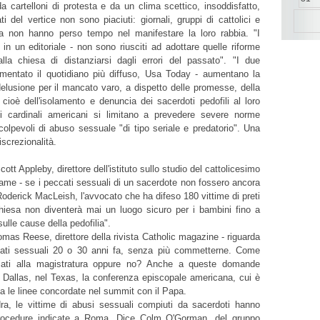
da cartelloni di protesta e da un clima scettico, insoddisfatto,
ltati del vertice non sono piaciuti: giornali, gruppi di cattolici e
ilia non hanno perso tempo nel manifestare la loro rabbia. "I
 in un editoriale - non sono riusciti ad adottare quelle riforme
alla chiesa di distanziarsi dagli errori del passato". "I due
entato il quotidiano più diffuso, Usa Today - aumentano la
 delusione per il mancato varo, a dispetto delle promesse, della
, cioè dell'isolamento e denuncia dei sacerdoti pedofili al loro
ei cardinali americani si limitano a prevedere severe norme
i colpevoli di abuso sessuale "di tipo seriale e predatorio". Una
screzionalità.
t Appleby, direttore dell'istituto sullo studio del cattolicesimo
 Dame - se i peccati sessuali di un sacerdote non fossero ancora
 Roderick MacLeish, l'avvocato che ha difeso 180 vittime di preti
chiesa non diventerà mai un luogo sicuro per i bambini fino a
ulle cause della pedofilia".
omas Reese, direttore della rivista Catholic magazine - riguarda
reati sessuali 20 o 30 anni fa, senza più commetterne. Come
iati alla magistratura oppure no? Anche a queste domande
 Dallas, nel Texas, la conferenza episcopale americana, cui è
ca le linee concordate nel summit con il Papa.
a, le vittime di abusi sessuali compiuti da sacerdoti hanno
 procedure indicate a Roma. Dice Colm O'Gorman, del gruppo