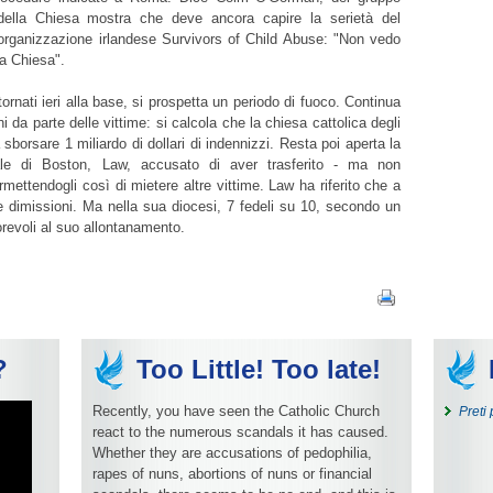
 della Chiesa mostra che deve ancora capire la serietà del
'organizzazione irlandese Survivors of Child Abuse: "Non vedo
la Chiesa".
 tornati ieri alla base, si prospetta un periodo di fuoco. Continua
ni da parte delle vittime: si calcola che la chiesa cattolica degli
 sborsare 1 miliardo di dollari di indennizzi. Resta poi aperta la
nale di Boston, Law, accusato di aver trasferito - ma non
rmettendogli così di mietere altre vittime. Law ha riferito che a
 dimissioni. Ma nella sua diocesi, 7 fedeli su 10, secondo un
revoli al suo allontanamento.
?
Too Little! Too late!
Recently, you have seen the Catholic Church
Preti
react to the numerous scandals it has caused.
Whether they are accusations of pedophilia,
rapes of nuns, abortions of nuns or financial