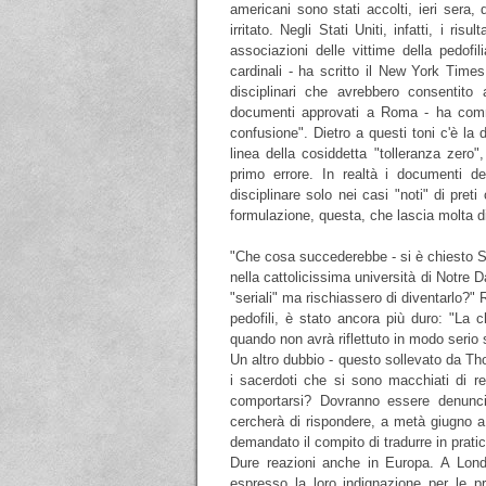
americani sono stati accolti, ieri sera, 
irritato. Negli Stati Uniti, infatti, i risu
associazioni delle vittime della pedof
cardinali - ha scritto il New York Times
disciplinari che avrebbero consentito 
documenti approvati a Roma - ha comm
confusione". Dietro a questi toni c'è la
linea della cosiddetta "tolleranza zero"
primo errore. In realtà i documenti d
disciplinare solo nei casi "noti" di pret
formulazione, questa, che lascia molta di
"Che cosa succederebbe - si è chiesto Scot
nella cattolicissima università di Notre
"seriali" ma rischiassero di diventarlo?"
pedofili, è stato ancora più duro: "La 
quando non avrà riflettuto in modo serio s
Un altro dubbio - questo sollevato da Th
i sacerdoti che si sono macchiati di 
comportarsi? Dovranno essere denunc
cercherà di rispondere, a metà giugno a
demandato il compito di tradurre in prati
Dure reazioni anche in Europa. A Londr
espresso la loro indignazione per le