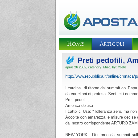
Home
Articoli
Preti pedofili, A
aprile 26 2002, category:
Misc
, by:
Yaelle
http://www.repubblica.it/online/cronaca/
I cardinali di ritorno dal summit col Papa
da cartelloni di protesa. Scettici i comm
Preti pedofili,
America delusa
I cattolici Usa: "Tolleranza zero, ma non p
Accolte con amarezza le misure decise 
dal nostro corrispondente ARTURO Z
NEW YORK - Di ritorno dal summit sulla p