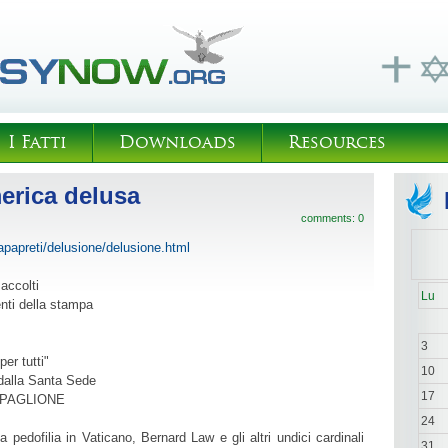
I Fatti
Downloads
Resources
merica delusa
comments: 0
papapreti/delusione/delusione.html
 accolti
Lu
enti della stampa
3
er tutti"
10
dalla Santa Sede
17
AMPAGLIONE
24
edofilia in Vaticano, Bernard Law e gli altri undici cardinali
31